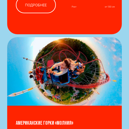
ПОДРОБНЕЕ
Рост
от 130 см
АМЕРИКАНСКИЕ ГОРКИ «МОЛНИЯ»