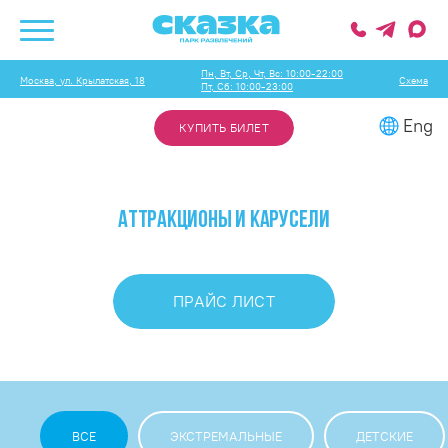
Пн, Вт, Ср, Чт, Вс: 10:00-22:00
Москва, ул. Крылатская, 18
Схема
Пт, Сб: 10:00-23:00
Eng
КУПИТЬ БИЛЕТ
АТТРАКЦИОНЫ И КАРУСЕЛИ
ПРАЙС ЛИСТ
ВСЕ
ЭКСТРЕМАЛЬНЫЕ
ДЕТСКИЕ