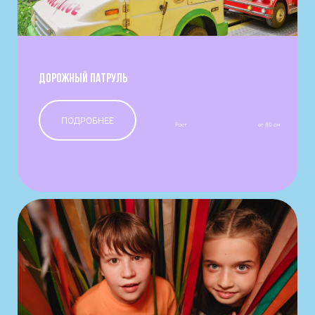
ДОРОЖНЫЙ ПАТРУЛЬ
ПОДРОБНЕЕ
Рост
от 80 см