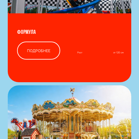
ФОРМУЛА
ПОДРОБНЕЕ
Рост
от 120 см