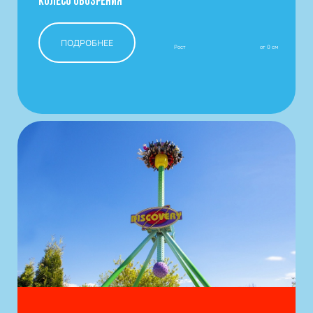
КОЛЕСО ОБОЗРЕНИЯ
ПОДРОБНЕЕ
Рост
от 0 см