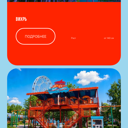
ВИХРЬ
ПОДРОБНЕЕ
Рост
от 140 см