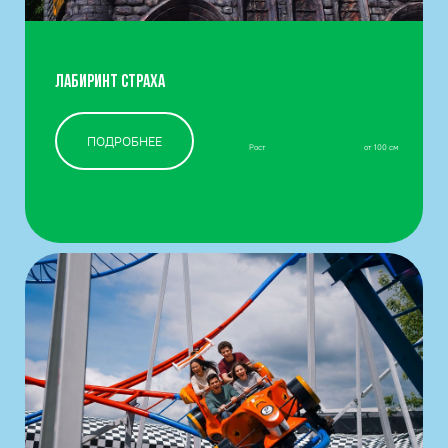
ЛАБИРИНТ СТРАХА
ПОДРОБНЕЕ
Рост
от 100 см