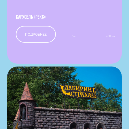
КАРУСЕЛЬ «РЕКС»
ПОДРОБНЕЕ
Рост
от 90 см