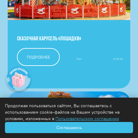
СКАЗОЧНАЯ КАРУСЕЛЬ «ЛОШАДКИ»
ПОДРОБНЕЕ
Рост
от 50 см
Продолжая пользоваться сайтом, Вы соглашаетесь с
использованием cookie-файлов на Вашем устройстве на
условиях, изложенных в
Пользовательском соглашении
Соглашаюсь