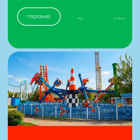
ПОДРОБНЕЕ
Рост
от 100 см