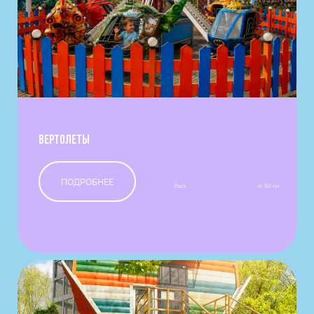
ВЕРТОЛЕТЫ
ПОДРОБНЕЕ
Рост
от 50 см