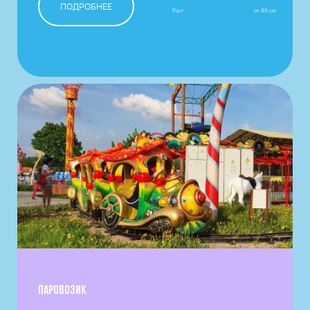
ПОДРОБНЕЕ
Рост
от 80 см
ПАРОВОЗИК