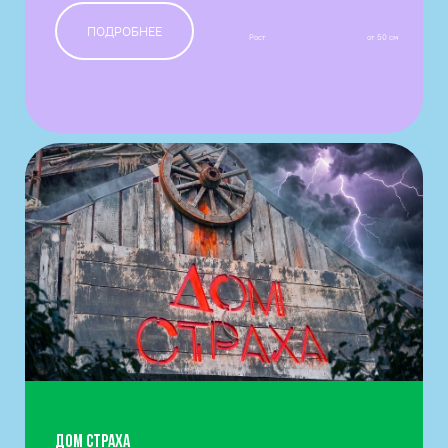
ПОДРОБНЕЕ
Рост
от 50 см
ДОМ СТРАХА