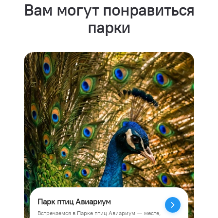
Вам могут понравиться
парки
Парк птиц Авиариум
Ст
Встречаемся в Парке птиц Авиариум — месте,
Хот