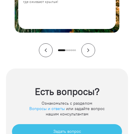
где оживают крылья!
сем
отк
пти
ста
Есть вопросы?
Ознакомьтесь с разделом
Вопросы и ответы
или задайте вопрос
нашим консультантам
Задать вопрос