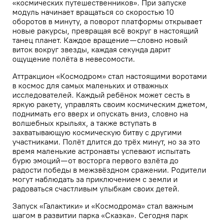
«космических путешественников». При запуске
модуль начинает вращаться со скоростью 10
оборотов в минуту, а поворот платформы открывает
новые ракурсы, превращая всё вокруг в настоящий
танец планет. Каждое вращение — словно новый
виток вокруг звезды, каждая секунда дарит
ощущение полёта в невесомости.
Аттракцион «Космодром» стал настоящими воротами
в космос для самых маленьких и отважных
исследователей. Каждый ребёнок может сесть в
яркую ракету, управлять своим космическим джетом,
поднимать его вверх и опускать вниз, словно на
волшебных крыльях, а также вступать в
захватывающую космическую битву с другими
участниками. Полёт длится до трёх минут, но за это
время маленькие астронавты успевают испытать
бурю эмоций — от восторга первого взлёта до
радости победы в межзвёздном сражении. Родители
могут наблюдать за приключением с земли и
радоваться счастливым улыбкам своих детей.
Запуск «Галактики» и «Космодрома» стал важным
шагом в развитии парка «Сказка». Сегодня парк